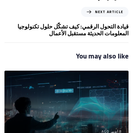
i
o
N
NEXT ARTICLE
u
e
s
x
قيادة التحول الرقمي: كيف تشكّل حلول تكنولوجيا
A
t
المعلومات الحديثة مستقبل الأعمال
r
A
t
r
i
t
You may also like
c
i
l
c
e
l
e
8 أشهر AGO