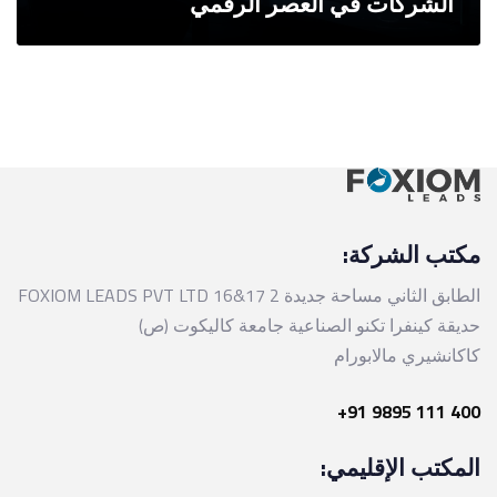
الشركات في العصر الرقمي
مكتب الشركة:
FOXIOM LEADS PVT LTD 16&17 الطابق الثاني مساحة جديدة 2
حديقة كينفرا تكنو الصناعية جامعة كاليكوت (ص)
كاكانشيري مالابورام
+91 9895 111 400
المكتب الإقليمي: