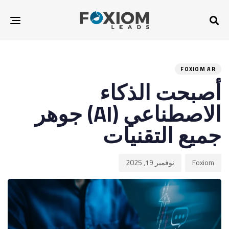
gle
tion
ED
hed
hor
IN:
on:
FOXIOM AR
أصبحت الذكاء
الاصطناعي (AI) جوهر
جميع التقنيات
Foxiom
نوفمبر 19, 2025